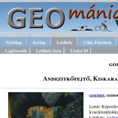
Nyitólap
Ásvány
Lelőhely
Cikk, Folyóirat
Legfrissebb
Lelőhely lista
Utolsó 10
go
Andezitkőfejtő, Kiskar
goethit
, szide
Leírás: Képszéles
kvarckristályokka
Lelőhely:
Andezi