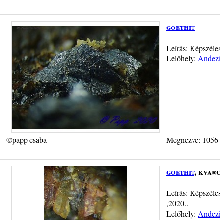
goethit
Leírás: Képszéles
Lelőhely:
Andezi
©papp csaba
Megnézve: 1056
goethit
, kvar
Leírás: Képszéles
,2020..
Lelőhely:
Andezi