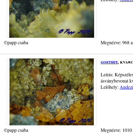
©papp csaba
Megnézve: 968 a
goethit
, kvar
Leírás: Képszéles
ásványbevonat k
Lelőhely:
Andezi
©papp csaba
Megnézve: 1010