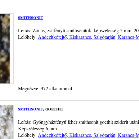
smithsonit
Leírás: Zónás, zsírfényű smithsonitok, képszélesség 5 mm. 20
Lelőhely:
Andezitkőfejtő, Kiskarancs, Salgótarján, Karancs-
Megnézve: 972 alkalommal
smithsonit
, goethit
Leírás: Gyöngyházfényű fehér smithsonit goethit sziderit utáni
Képszélesség 6 mm.
Lelőhely:
Andezitkőfejtő, Kiskarancs, Salgótarján, Karancs-