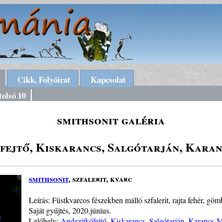
Cikk, Folyóirat
Kapcsolat
tolsó 10
smithsonit galéria
fejtő, Kiskarancs, Salgótarján, Kara
smithsonit
, szfalerit, kvarc
Leírás: Füstkvarcos fészekben málló szfalerit, rajta fehér, g
Saját gyűjtés, 2020.június.
Lelőhely:
Andezitkőfejtő, Kiskarancs, Salgótarján, Karancs-