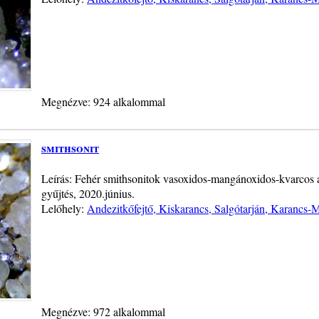
Megnézve: 924 alkalommal
smithsonit
Leírás: Fehér smithsonitok vasoxidos-mangánoxidos-kvarcos 
gyűjtés, 2020.június.
Lelőhely:
Andezitkőfejtő, Kiskarancs, Salgótarján, Karancs-
Megnézve: 972 alkalommal