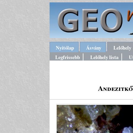
Nyitólap
Ásvány
Lelőhely
Legfrissebb
Lelőhely lista
U
Andezitkő