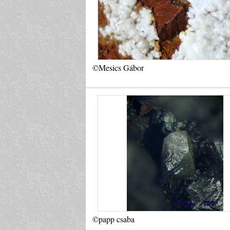
©Mesics Gábor
©papp csaba