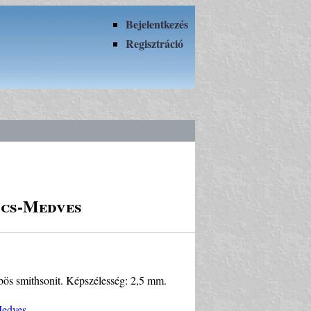
Bejelentkezés
Regisztráció
ncs-Medves
ömbös smithsonit. Képszélesség: 2,5 mm.
Medves