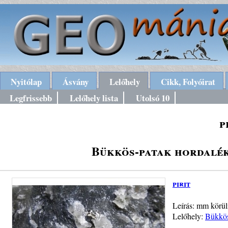
Nyitólap
Ásvány
Lelőhely
Cikk, Folyóirat
Legfrissebb
Lelőhely lista
Utolsó 10
p
Bükkös-patak hordalék
pirit
Leírás: mm körül
Lelőhely:
Bükkös