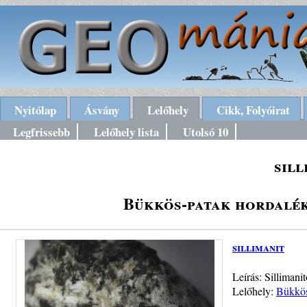
Nyitólap
Ásvány
Lelőhely
Cikk, Folyóirat
Legfrissebb
Lelőhely lista
Utolsó 10
sill
Bükkös-patak hordalék
sillimanit
Leírás: Sillimani
Lelőhely:
Bükkös