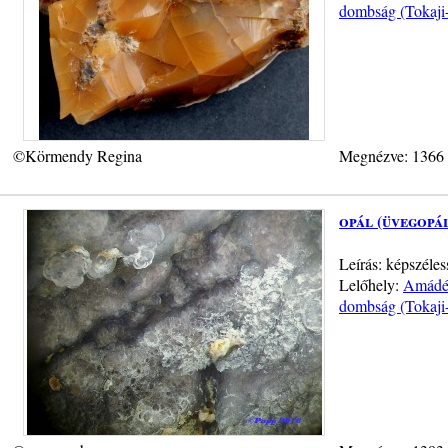
dombság (Tokaji
©Körmendy Regina
Megnézve: 1366
opál (üvegopá
Leírás: képszéle
Lelőhely:
Amádé-
dombság (Tokaji