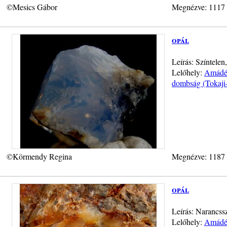
©Mesics Gábor
Megnézve: 1117
opál
Leírás: Színtelen
Lelőhely:
Amádé-
dombság (Tokaji
©Körmendy Regina
Megnézve: 1187
opál
Leírás: Narancssz
Lelőhely:
Amádé-