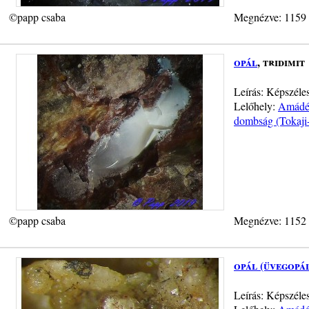
©papp csaba
Megnézve: 1159
opál
, tridimit
Leírás: Képszéle
Lelőhely:
Amádé-
dombság (Tokaji
©papp csaba
Megnézve: 1152
opál (üvegopá
Leírás: Képszéle