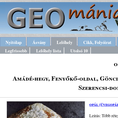
Nyitólap
Ásvány
Lelőhely
Cikk, Folyóirat
Legfrissebb
Lelőhely lista
Utolsó 10
o
Amádé-hegy, Fenyőkő-oldal, Gönci-
Szerencsi-do
opál (üvegopá
Leírás: Több rét