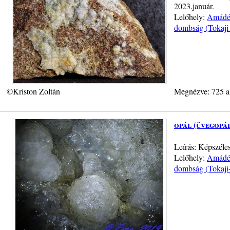
2023.január.
Lelőhely:
Amádé-
dombság (Tokaji
©Kriston Zoltán
Megnézve: 725 a
opál (üvegopá
Leírás: Képszél
Lelőhely:
Amádé-
dombság (Tokaji