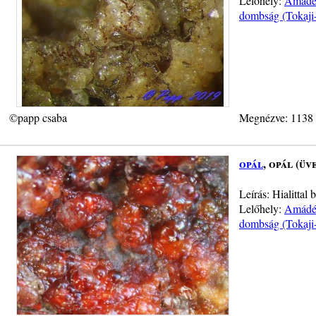
Lelőhely:
Amádé-
dombság (Tokaji
©papp csaba
Megnézve: 1138
opál
, opál (üv
Leírás: Hialitta
Lelőhely:
Amádé-
dombság (Tokaji