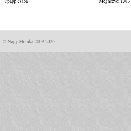
©papp csaba
Megnézve: 1383
© Nagy Mónika 2009-2026