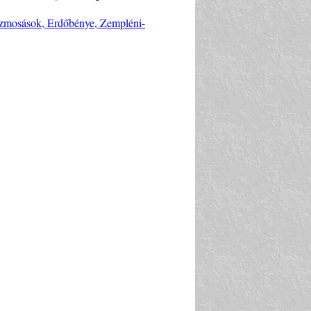
vízmosások, Erdőbénye, Zempléni-