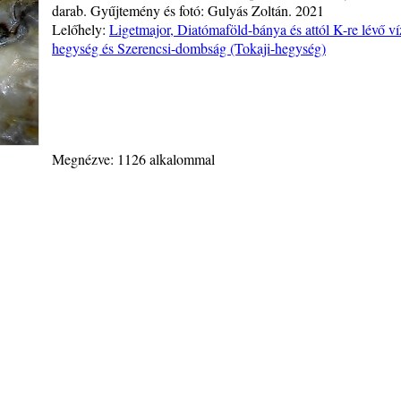
darab. Gyűjtemény és fotó: Gulyás Zoltán. 2021
Lelőhely:
Ligetmajor, Diatómaföld-bánya és attól K-re lévő 
hegység és Szerencsi-dombság (Tokaji-hegység)
Megnézve: 1126 alkalommal