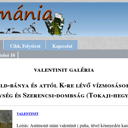
Cikk, Folyóirat
Kapcsolat
tolsó 10
valentinit galéria
d-bánya és attól K-re lévő vízmosáso
ység és Szerencsi-dombság (Tokaji-hegy
valentinit
Leírás: Antimonit utáni valentinit ( puha, tűvel könnyedén ka