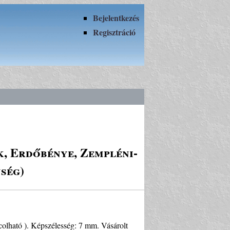
Bejelentkezés
Regisztráció
k, Erdőbénye, Zempléni-
ség)
rcolható ). Képszélesség: 7 mm. Vásárolt