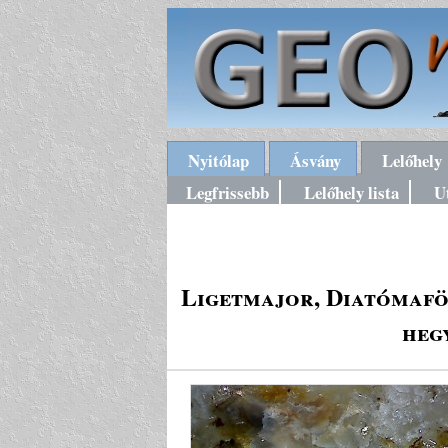
Nyitólap
Ásvány
Lelőhely
Legfrissebb
Lelőhely lista
U
Ligetmajor, Diatómaföl
heg