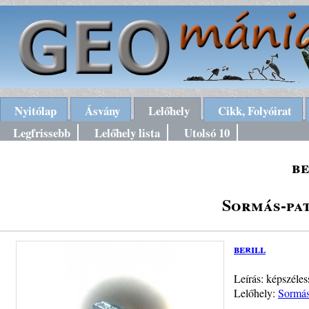
Nyitólap
Ásvány
Lelőhely
Cikk, Folyóirat
Legfrissebb
Lelőhely lista
Utolsó 10
be
Sormás-pa
berill
Leírás: képszéle
Lelőhely:
Sormás