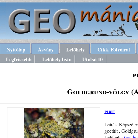
Nyitólap
Ásvány
Lelőhely
Cikk, Folyóirat
Legfrissebb
Lelőhely lista
Utolsó 10
p
Goldgrund-völgy (A
pirit
Leírás: Képszéle
goethit , Goldgr
Lelőhely:
Goldgr