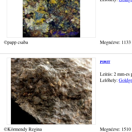
©papp csaba
Megnézve: 1133
pirit
Leírás: 2 mm-es 
Lelőhely:
Goldgr
©Körmendy Regina
Megnézve: 1510