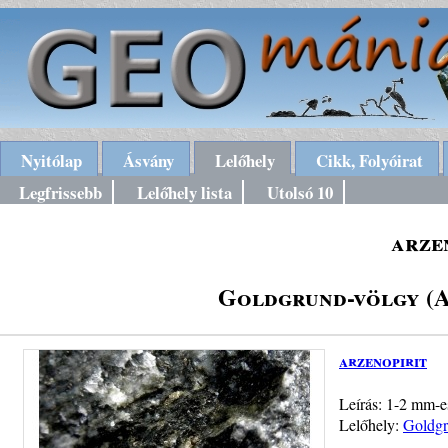
Nyitólap
Ásvány
Lelőhely
Cikk, Folyóirat
Legfrissebb
Lelőhely lista
Utolsó 10
arze
Goldgrund-völgy (A
arzenopirit
Leírás: 1-2 mm-e
Lelőhely:
Goldgr