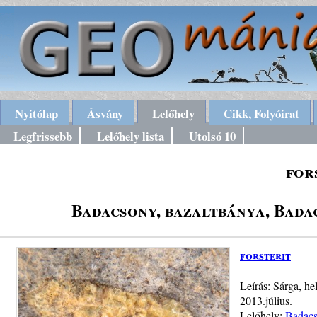
Nyitólap
Ásvány
Lelőhely
Cikk, Folyóirat
Legfrissebb
Lelőhely lista
Utolsó 10
for
Badacsony, bazaltbánya, Bada
forsterit
Leírás: Sárga, he
2013.július.
Lelőhely:
Badacs