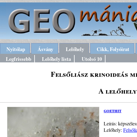
Nyitólap
Ásvány
Lelőhely
Cikk, Folyóirat
Legfrissebb
Lelőhely lista
Utolsó 10
Felsőliász krinoideás m
A lelőhely
goethit
Leírás: képszéle
Lelőhely:
Felsől