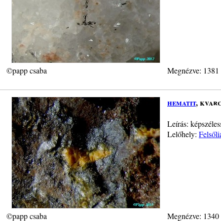
©papp csaba
Megnézve: 1381
hematit
, kvar
Leírás: képszéle
Lelőhely:
Felsől
©papp csaba
Megnézve: 1340