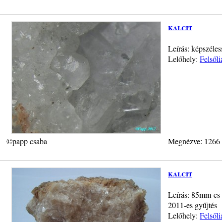
kalcit
Leírás: képszéles
Lelőhely:
Felsől
©papp csaba
Megnézve: 1266
kalcit
Leírás: 85mm-es 
2011-es gyűjtés
Lelőhely:
Felsől