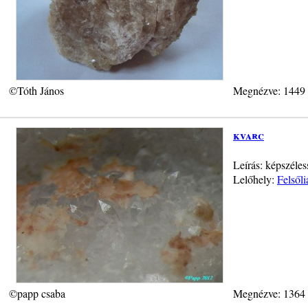
©Tóth János
Megnézve: 1449
kvarc
Leírás: képszéle
Lelőhely:
Felsől
©papp csaba
Megnézve: 1364