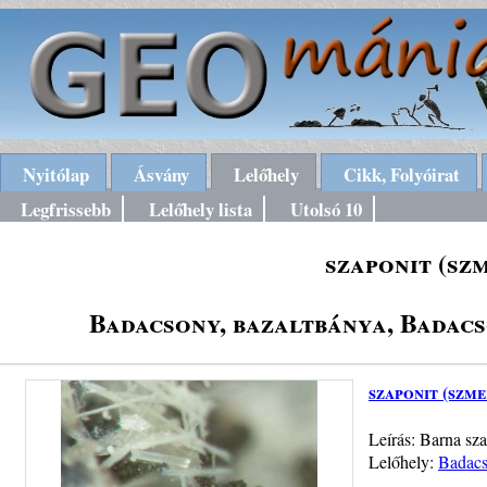
Nyitólap
Ásvány
Lelőhely
Cikk, Folyóirat
Legfrissebb
Lelőhely lista
Utolsó 10
szaponit (sz
Badacsony, bazaltbánya, Badac
szaponit (szme
Leírás: Barna sz
Lelőhely:
Badacs