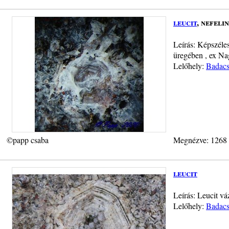
leucit
, nefelin
Leírás: Képszéles
üregében , ex Na
Lelőhely:
Badacs
©papp csaba
Megnézve: 1268
leucit
Leírás: Leucit vá
Lelőhely:
Badacs