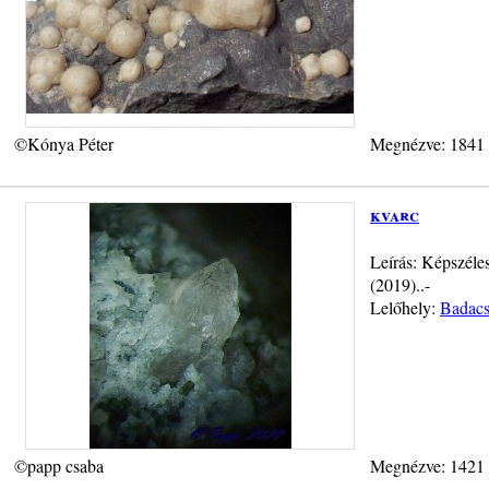
©Kónya Péter
Megnézve: 1841
kvarc
Leírás: Képszéle
(2019)..-
Lelőhely:
Badacs
©papp csaba
Megnézve: 1421