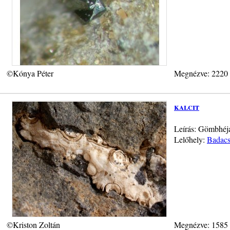
©Kónya Péter
Megnézve: 2220
kalcit
Leírás: Gömbhéjas
Lelőhely:
Badacs
©Kriston Zoltán
Megnézve: 1585