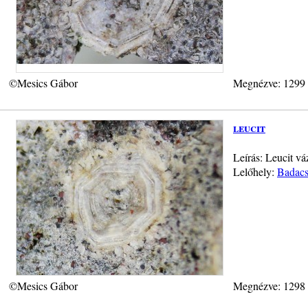
©Mesics Gábor
Megnézve: 1299
leucit
Leírás: Leucit vá
Lelőhely:
Badacs
©Mesics Gábor
Megnézve: 1298