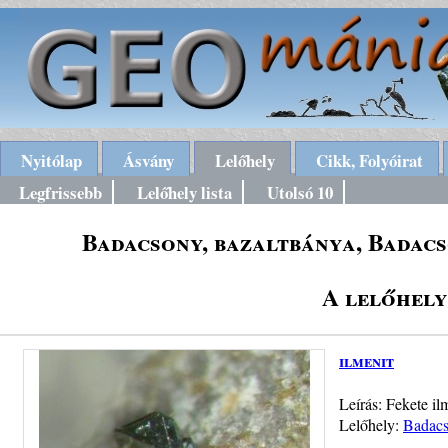
Nyitólap
Ásvány
Lelőhely
Cikk, Folyóirat
Legfrissebb
Lelőhely lista
Utolsó 10
Badacsony, bazaltbánya, Badac
A lelőhely
ilmenit
Leírás: Fekete i
Lelőhely:
Badacs