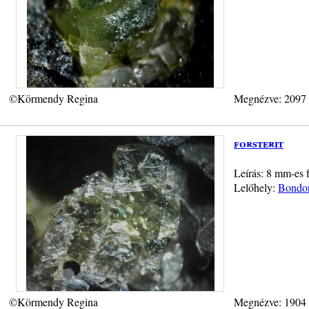
©Körmendy Regina
Megnézve: 2097
forsterit
Leírás: 8 mm-es f
Lelőhely:
Bondor
©Körmendy Regina
Megnézve: 1904