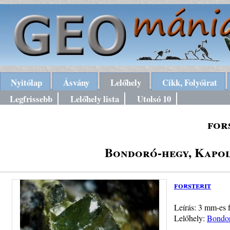
Nyitólap
Ásvány
Lelőhely
Cikk, Folyóirat
Legfrissebb
Lelőhely lista
Utolsó 10
for
Bondoró-hegy, Kapol
forsterit
Leírás: 3 mm-es f
Lelőhely:
Bondor