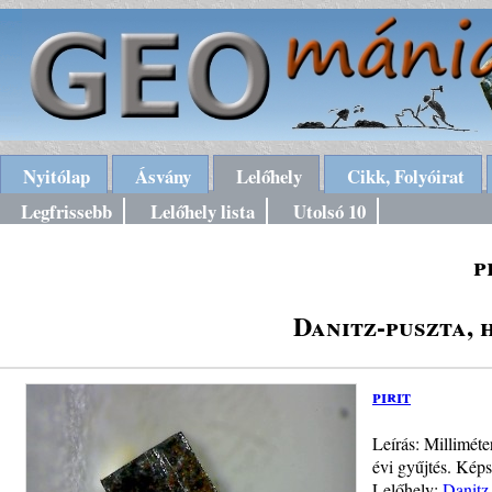
Nyitólap
Ásvány
Lelőhely
Cikk, Folyóirat
Legfrissebb
Lelőhely lista
Utolsó 10
p
Danitz-puszta,
pirit
Leírás: Milliméter
évi gyűjtés. Kép
Lelőhely:
Danitz