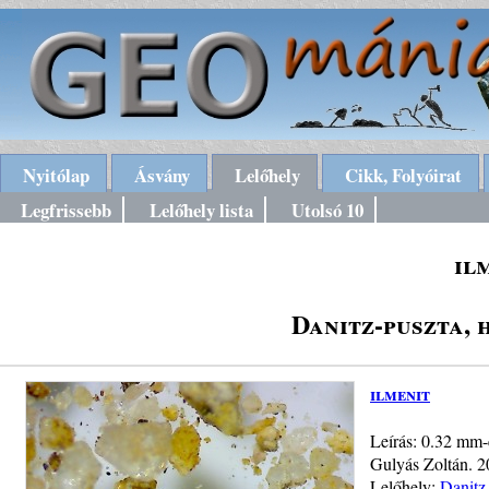
Nyitólap
Ásvány
Lelőhely
Cikk, Folyóirat
Legfrissebb
Lelőhely lista
Utolsó 10
il
Danitz-puszta,
ilmenit
Leírás: 0.32 mm-e
Gulyás Zoltán. 
Lelőhely:
Danitz