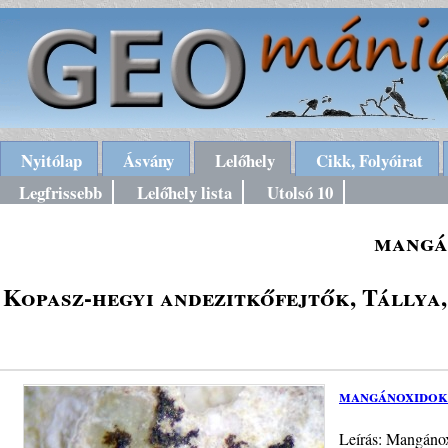
Nyitólap
Ásvány
Lelőhely
Cikk, Folyóirat
Legfrissebb
Lelőhely lista
Utolsó 10
mangá
Kopasz-hegyi andezitkőfejtők, Tállya,
mangánoxidok
Leírás: Mangánoxi