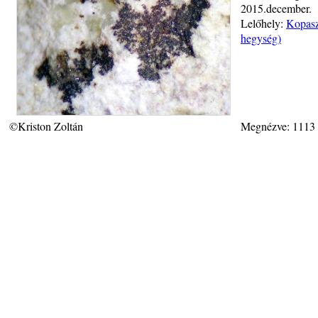
2015.december.
Lelőhely:
Kopasz
hegység)
©Kriston Zoltán
Megnézve: 1113