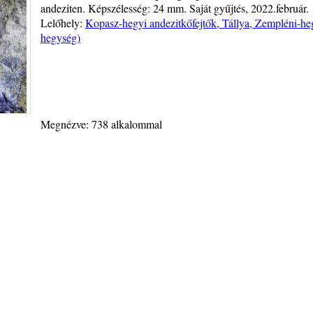
andeziten. Képszélesség: 24 mm. Saját gyűjtés, 2022.február.
Lelőhely:
Kopasz-hegyi andezitkőfejtők, Tállya, Zempléni-he
hegység)
Megnézve: 738 alkalommal