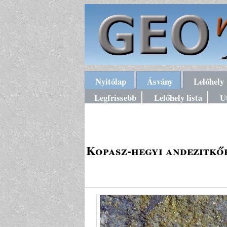
Nyitólap
Ásvány
Lelőhely
Legfrissebb
Lelőhely lista
U
Kopasz-hegyi andezitkőf