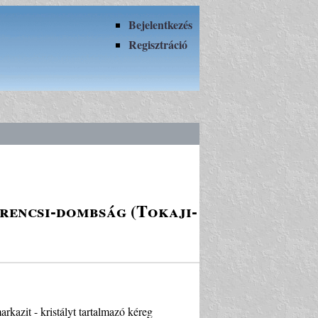
Bejelentkezés
Regisztráció
erencsi-dombság (Tokaji-
rkazit - kristályt tartalmazó kéreg