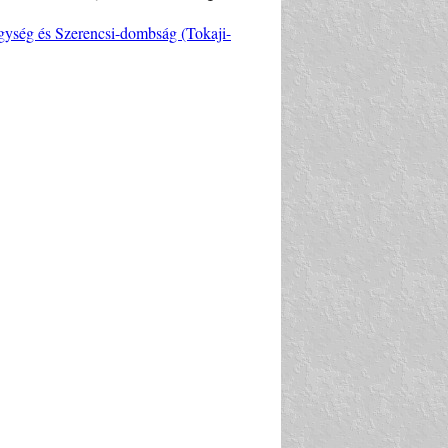
gység és Szerencsi-dombság (Tokaji-