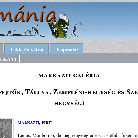
Cikk, Folyóirat
Kapcsolat
tolsó 10
markazit galéria
ejtők, Tállya, Zempléni-hegység és Sz
hegység)
markazit
, pirit
Leírás: Már bomló, de még rengeteg üde vasszulfid - főként ma