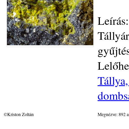
Leírás
Tállyá
gyűjté
Lelőhe
Tállya
dombsá
©Kriston Zoltán
Megnézve: 892 a