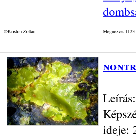
dombsá
©Kriston Zoltán
Megnézve: 1123
nontr
Leírás
Képszé
ideje: