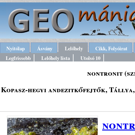
Nyitólap
Ásvány
Lelőhely
Cikk, Folyóirat
Legfrissebb
Lelőhely lista
Utolsó 10
nontronit (sz
Kopasz-hegyi andezitkőfejtők, Tállya,
nontr