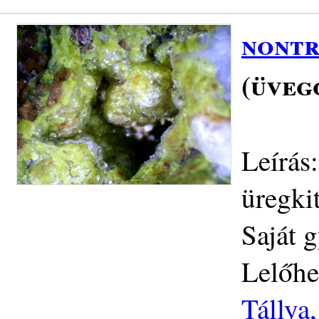
nontr
(üveg
Leírás:
üregki
Saját 
Lelőhe
Tállya