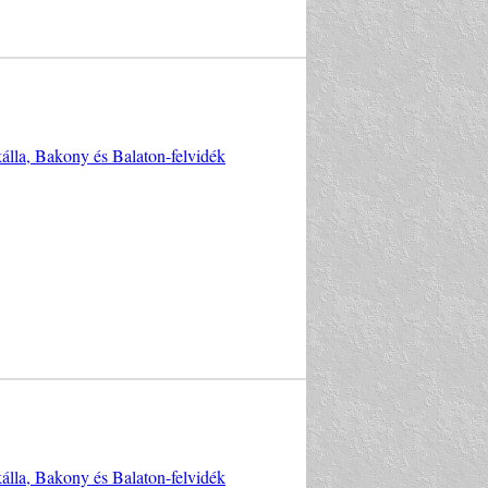
kálla, Bakony és Balaton-felvidék
kálla, Bakony és Balaton-felvidék