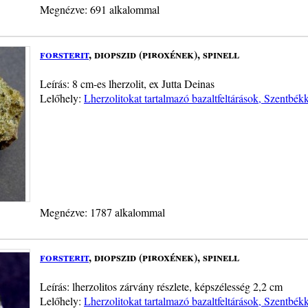
Megnézve: 691 alkalommal
forsterit
, diopszid (piroxének), spinell
Leírás: 8 cm-es lherzolit, ex Jutta Deinas
Lelőhely:
Lherzolitokat tartalmazó bazaltfeltárások, Szentbék
Megnézve: 1787 alkalommal
forsterit
, diopszid (piroxének), spinell
Leírás: lherzolitos zárvány részlete, képszélesség 2,2 cm
Lelőhely:
Lherzolitokat tartalmazó bazaltfeltárások, Szentbék