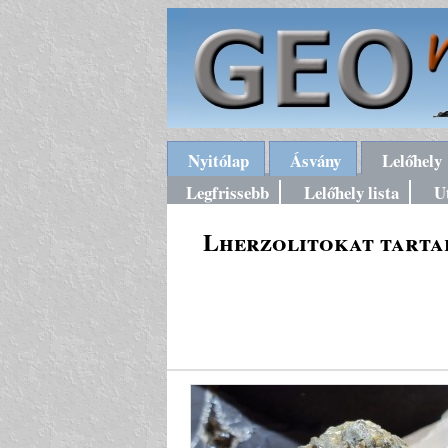
Nyitólap
Ásvány
Lelőhely
Legfrissebb
Lelőhely lista
U
Lherzolitokat tarta