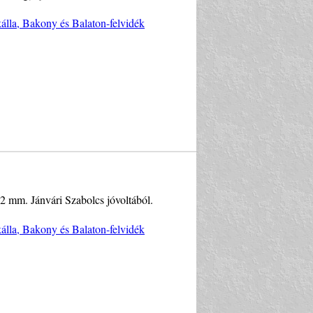
kálla, Bakony és Balaton-felvidék
,2 mm. Jánvári Szabolcs jóvoltából.
kálla, Bakony és Balaton-felvidék