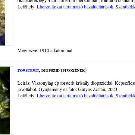
oktaéderek)egy 4 cm átmérőjű lherzolitban, földúton találtam
Lelőhely:
Lherzolitokat tartalmazó bazaltfeltárások, Szentbék
Megnézve: 1910 alkalommal
forsterit
, diopszid (piroxének)
Leírás: Viszonylag ép forsterit kristály diopsziddal. Képszéle
jóvoltából. Gyűjtemény és fotó: Gulyás Zoltán, 2023
Lelőhely:
Lherzolitokat tartalmazó bazaltfeltárások, Szentbék