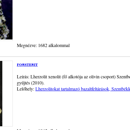
Megnézve: 1682 alkalommal
forsterit
Leírás: Lherzolit xenolit (fő alkotója az olivin csoport) Szent
gyűjtés (2010).
Lelőhely:
Lherzolitokat tartalmazó bazaltfeltárások, Szentbék