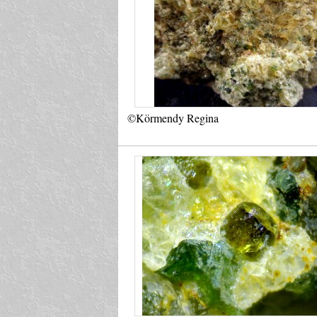
©Körmendy Regina