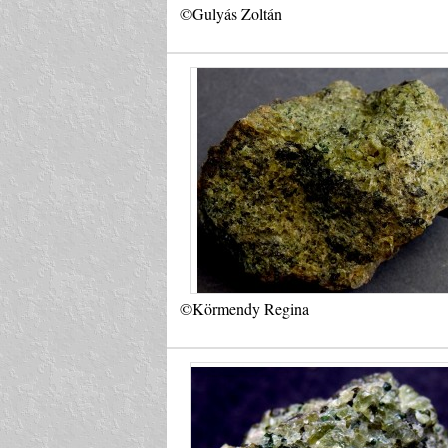
©Gulyás Zoltán
©Körmendy Regina