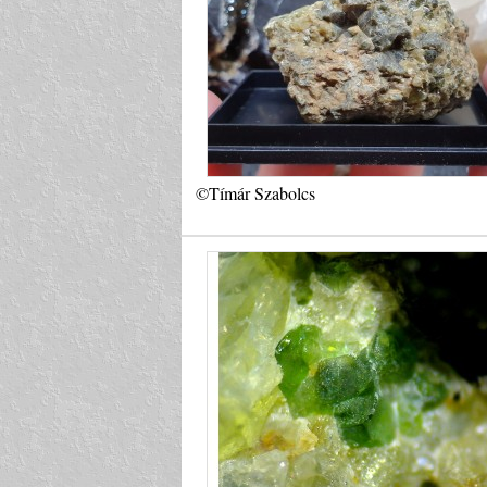
©Tímár Szabolcs