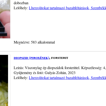
dobozban
Lelőhely:
Lherzolitokat tartalmazó bazaltfeltárások, Szentbék
Megnézve: 583 alkalommal
diopszid (piroxének)
, forsterit
Leírás: Viszonylag ép diopszidok forsterittel. Képszélesség: 4
Gyűjtemény és fotó: Gulyás Zoltán, 2023
Lelőhely:
Lherzolitokat tartalmazó bazaltfeltárások, Szentbék