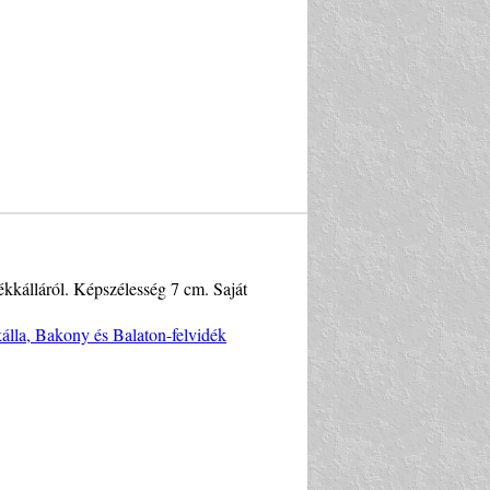
békkálláról. Képszélesség 7 cm. Saját
kálla, Bakony és Balaton-felvidék