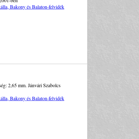
 2001-ben
kálla, Bakony és Balaton-felvidék
sség: 2,65 mm. Jánvári Szabolcs
kálla, Bakony és Balaton-felvidék