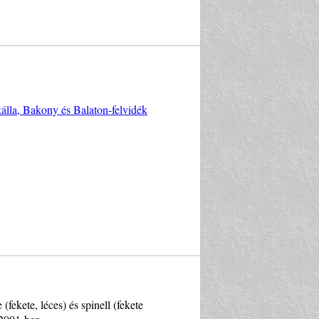
kálla, Bakony és Balaton-felvidék
 (fekete, léces) és spinell (fekete