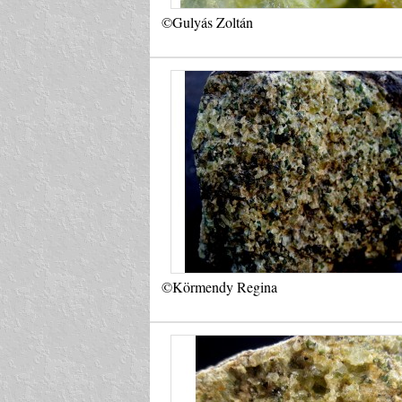
©Gulyás Zoltán
©Körmendy Regina