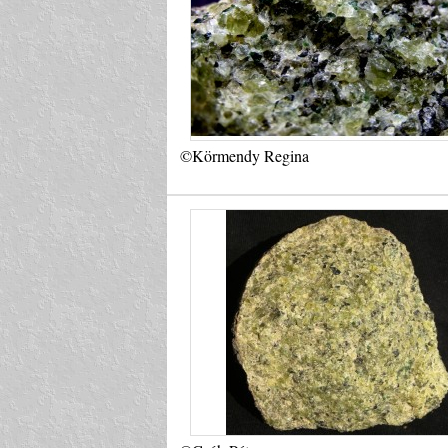
©Körmendy Regina