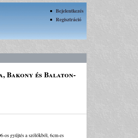
Bejelentkezés
Regisztráció
, Bakony és Balaton-
006-os gyűjtés a szőlőkből, 6cm-es