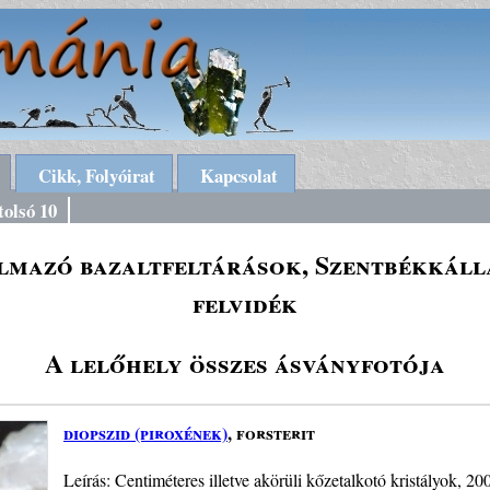
Cikk, Folyóirat
Kapcsolat
tolsó 10
lmazó bazaltfeltárások, Szentbékkálla
felvidék
A lelőhely összes ásványfotója
diopszid (piroxének)
, forsterit
Leírás: Centiméteres illetve akörüli kőzetalkotó kristályok, 2