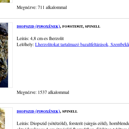
Megnézve: 711 alkalommal
diopszid (piroxének)
, forsterit, spinell
Leírás: 4,8 cm-es lherzolit
Lelőhely:
Lherzolitokat tartalmazó bazaltfeltárások, Szentbék
Megnézve: 1537 alkalommal
diopszid (piroxének)
, spinell
Leírás: Diopszid (sötétzöld), forsterit (sárgás-zöld), hornblende