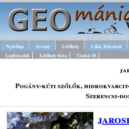
Nyitólap
Ásvány
Lelőhely
Cikk, Folyóirat
Legfrissebb
Lelőhely lista
Utolsó 10
ja
Pogány-kúti szőlők, hidrokvarcit
Szerencsi-do
jaros