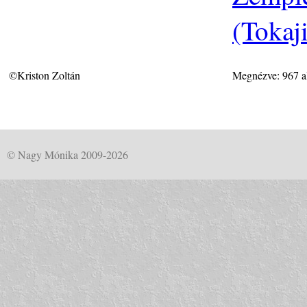
(Tokaj
©Kriston Zoltán
Megnézve: 967 a
© Nagy Mónika 2009-2026