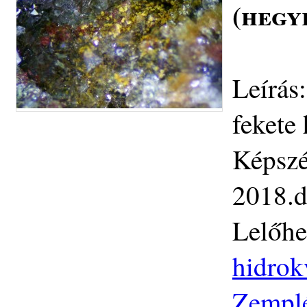
(hegy
Leírás
fekete 
Képszé
2018.d
Lelőhe
hidrok
Zemplé