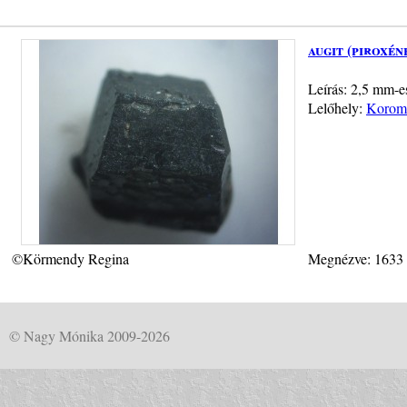
augit (piroxén
Leírás: 2,5 mm-es
Lelőhely:
Koromp
©Körmendy Regina
Megnézve: 1633
© Nagy Mónika 2009-2026