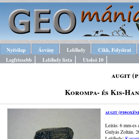
Nyitólap
Ásvány
Lelőhely
Cikk, Folyóirat
Legfrissebb
Lelőhely lista
Utolsó 10
augit (
Korompa- és Kis-Han
augit (piroxén
Leírás: 6 mm-es a
Gulyás Zoltán. 
Lelőhely:
Koromp