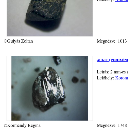
©Gulyás Zoltán
Megnézve: 1013
augit (piroxén
Leírás: 2 mm-es a
Lelőhely:
Koromp
©Körmendy Regina
Megnézve: 1748