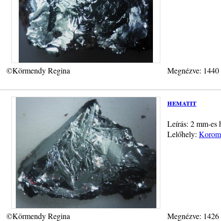
©Körmendy Regina
Megnézve: 1440
hematit
Leírás: 2 mm-es h
Lelőhely:
Koromp
©Körmendy Regina
Megnézve: 1426