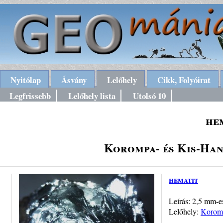
Nyitólap
Ásvány
Lelőhely
Cikk, Folyóirat
Legfrissebb
Lelőhely lista
Utolsó 10
he
Korompa- és Kis-Han
hematit
Leírás: 2,5 mm-es
Lelőhely:
Koromp