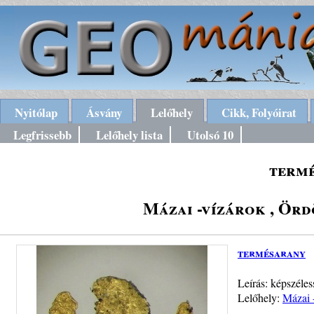
Nyitólap
Ásvány
Lelőhely
Cikk, Folyóirat
Legfrissebb
Lelőhely lista
Utolsó 10
termé
Mázai -vízárok , Ör
termésarany
Leírás: képszéle
Lelőhely:
Mázai 