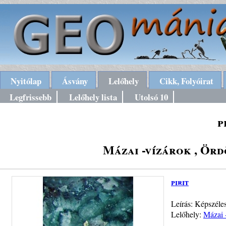
Nyitólap
Ásvány
Lelőhely
Cikk, Folyóirat
Legfrissebb
Lelőhely lista
Utolsó 10
p
Mázai -vízárok , Ör
pirit
Leírás: Képszéles
Lelőhely:
Mázai 