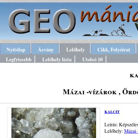
Nyitólap
Ásvány
Lelőhely
Cikk, Folyóirat
Legfrissebb
Lelőhely lista
Utolsó 10
ka
Mázai -vízárok , Ör
kalcit
Leírás: Képszéle
Lelőhely:
Mázai 