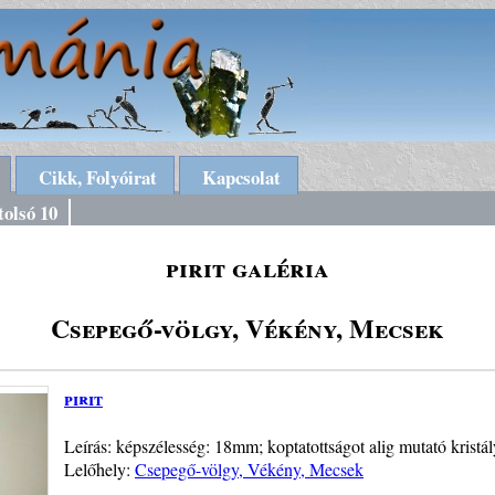
Cikk, Folyóirat
Kapcsolat
tolsó 10
pirit galéria
Csepegő-völgy, Vékény, Mecsek
pirit
Leírás: képszélesség: 18mm; koptatottságot alig mutató krist
Lelőhely:
Csepegő-völgy, Vékény, Mecsek