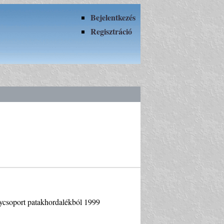
Bejelentkezés
Regisztráció
álycsoport patakhordalékból 1999