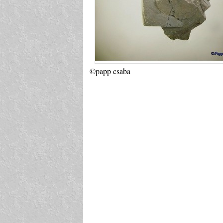
©papp csaba