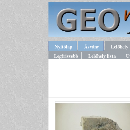
Nyitólap
Ásvány
Lelőhely
Legfrissebb
Lelőhely lista
U