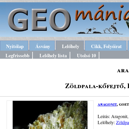
Nyitólap
Ásvány
Lelőhely
Cikk, Folyóirat
Legfrissebb
Lelőhely lista
Utolsó 10
ara
Zöldpala-kőfejtő, 
aragonit
, goe
Leírás: Aragonit
Lelőhely:
Zöldpa