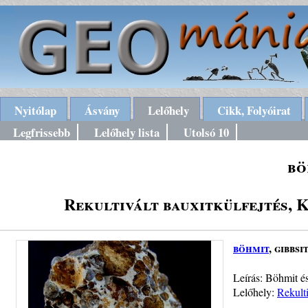
Nyitólap
Ásvány
Lelőhely
Cikk, Folyóirat
Legfrissebb
Lelőhely lista
Utolsó 10
bö
Rekultivált bauxitkülfejtés, 
böhmit
, gibbsi
Leírás: Böhmit és
Lelőhely:
Rekulti