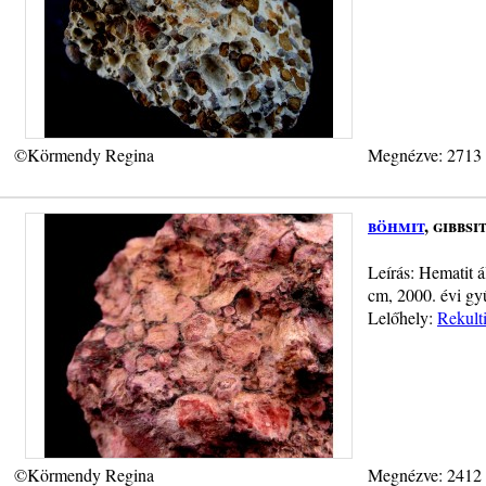
©Körmendy Regina
Megnézve: 2713
böhmit
, gibbs
Leírás: Hematit á
cm, 2000. évi gy
Lelőhely:
Rekulti
©Körmendy Regina
Megnézve: 2412