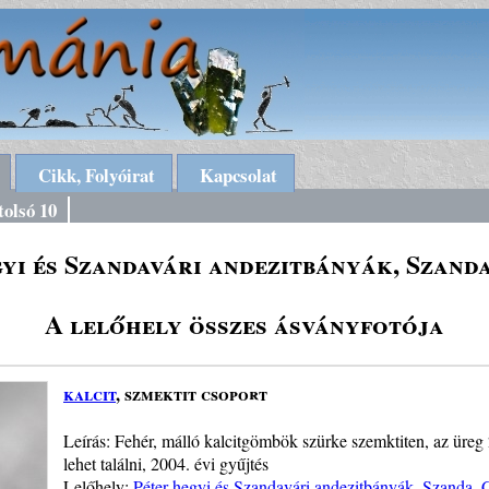
Cikk, Folyóirat
Kapcsolat
tolsó 10
yi és Szandavári andezitbányák, Szand
A lelőhely összes ásványfotója
kalcit
, szmektit csoport
Leírás: Fehér, málló kalcitgömbök szürke szemktiten, az üreg 
lehet találni, 2004. évi gyűjtés
Lelőhely:
Péter-hegyi és Szandavári andezitbányák, Szanda, 