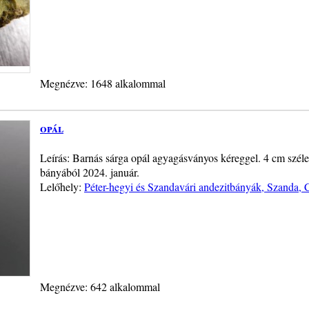
Megnézve: 1648 alkalommal
opál
Leírás: Barnás sárga opál agyagásványos kéreggel. 4 cm széles
bányából 2024. január.
Lelőhely:
Péter-hegyi és Szandavári andezitbányák, Szanda, 
Megnézve: 642 alkalommal