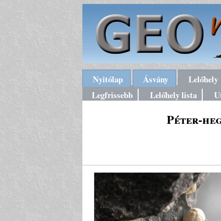
Nyitólap
Ásvány
Lelőhely
Legfrissebb
Lelőhely lista
U
Péter-heg