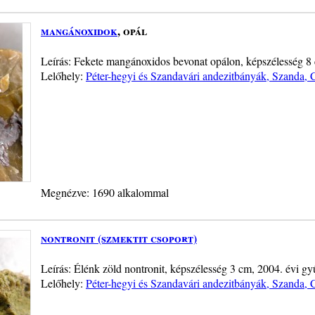
mangánoxidok
, opál
Leírás: Fekete mangánoxidos bevonat opálon, képszélesség 8 
Lelőhely:
Péter-hegyi és Szandavári andezitbányák, Szanda, 
Megnézve: 1690 alkalommal
nontronit (szmektit csoport)
Leírás: Élénk zöld nontronit, képszélesség 3 cm, 2004. évi gy
Lelőhely:
Péter-hegyi és Szandavári andezitbányák, Szanda, 