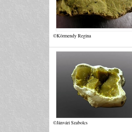
©Körmendy Regina
©Jánvári Szabolcs