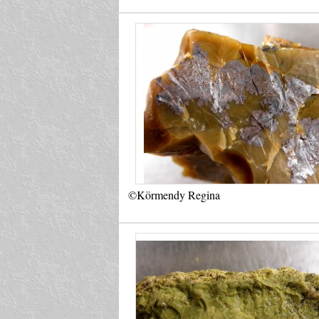
©Körmendy Regina