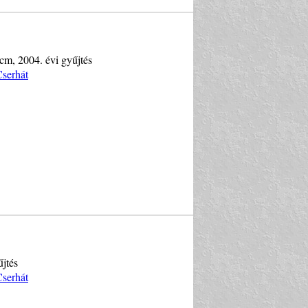
cm, 2004. évi gyűjtés
Cserhát
űjtés
Cserhát