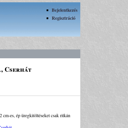
Bejelentkezés
Regisztráció
a, Cserhát
2 cm-es, ép üregkitöltéseket csak ritkán
Cserhát