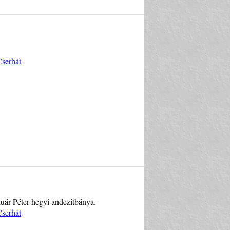
Cserhát
nuár Péter-hegyi andezitbánya.
Cserhát