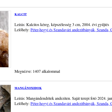
kalcit
Leírás: Kalcitos kéreg, képszélesség 3 cm, 2004. évi gyűjtés
Lelőhely:
Péter-hegyi és Szandavári andezitbányák, Szanda, 
Megnézve: 1407 alkalommal
mangánoxidok
Leírás: Mangándendritek andeziten. Saját terepi fotó 2024. ja
Lelőhely:
Péter-hegyi és Szandavári andezitbányák, Szanda, 