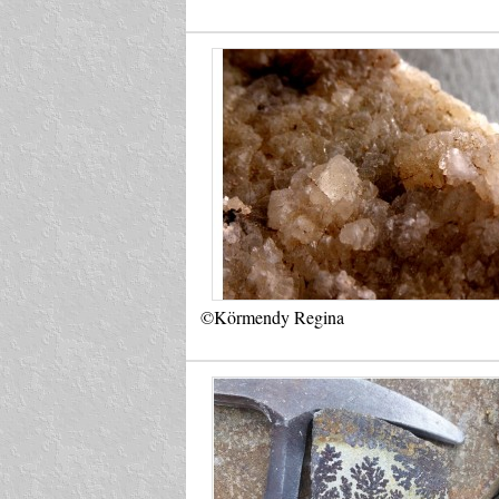
©Körmendy Regina