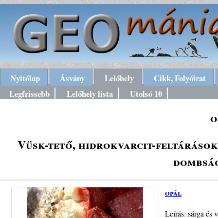
Nyitólap
Ásvány
Lelőhely
Cikk, Folyóirat
Legfrissebb
Lelőhely lista
Utolsó 10
o
Vüsk-tető, hidrokvarcit-feltárások
dombság
opál
Leírás: sárga és 