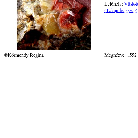
Lelőhely:
Vüsk-t
(Tokaji-hegység)
©Körmendy Regina
Megnézve: 1552