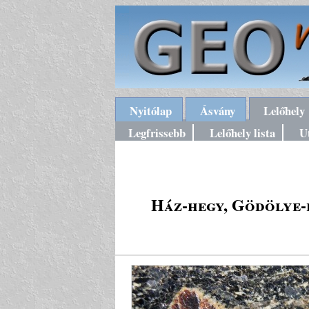
Nyitólap
Ásvány
Lelőhely
Legfrissebb
Lelőhely lista
U
Ház-hegy, Gödölye-b