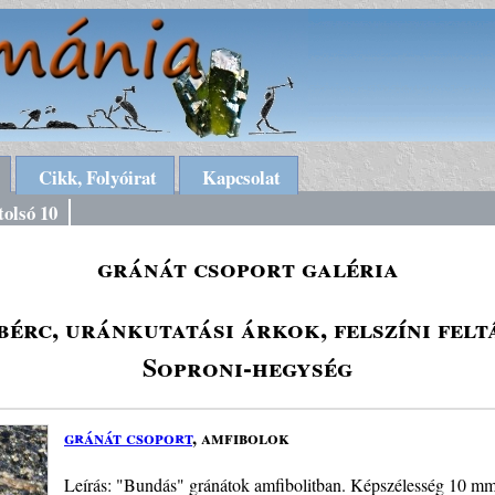
Cikk, Folyóirat
Kapcsolat
tolsó 10
gránát csoport galéria
érc, uránkutatási árkok, felszíni fel
Soproni-hegység
gránát csoport
, amfibolok
Leírás: "Bundás" gránátok amfibolitban. Képszélesség 10 mm