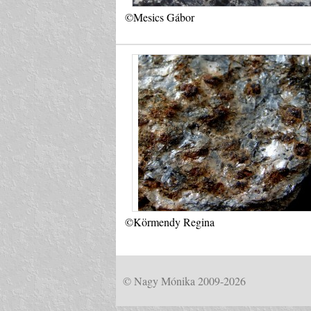
©Mesics Gábor
©Körmendy Regina
© Nagy Mónika 2009-2026