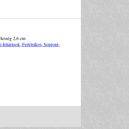
élesség 2,6 cm
i feltárások, Fertőrákos, Soproni-