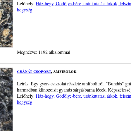
Lelőhely:
Ház-hegy, Gödölye-bérc, uránkutatási árkok, felszín
hegység
Megnézve: 1192 alkalommal
gránát csoport
, amfibolok
Leírás: Egy gyors csiszolat részlete amfibolitról. "Bundás" gr
harmadban klinozoisit gyanús sárgásbarna lécek. Képszélessé
Lelőhely:
Ház-hegy, Gödölye-bérc, uránkutatási árkok, felszín
hegység