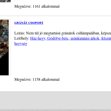
Megnézve: 1161 alkalommal
gránát csoport
Leírás: Nem túl jó megtartású gránátok csillámpalában, képsz
Lelőhely:
Ház-hegy, Gödölye-bérc, uránkutatási árkok, felszín
hegység
Megnézve: 1158 alkalommal