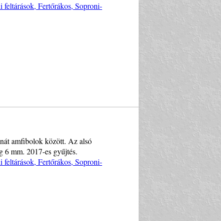
i feltárások, Fertőrákos, Soproni-
ánát amfibolok között. Az alsó
g 6 mm. 2017-es gyűjtés.
i feltárások, Fertőrákos, Soproni-