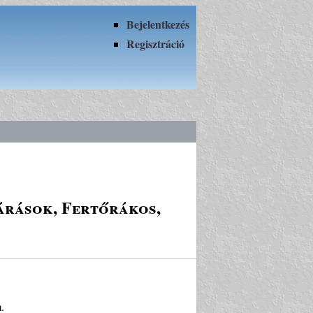
Bejelentkezés
Regisztráció
tárások, Fertőrákos,
.