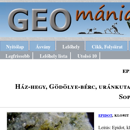
Nyitólap
Ásvány
Lelőhely
Cikk, Folyóirat
Legfrissebb
Lelőhely lista
Utolsó 10
ep
Ház-hegy, Gödölye-bérc, uránkutat
Sop
epidot
, klorit
Leírás: Epidot, k