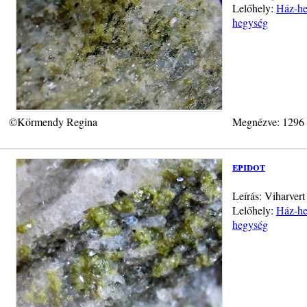
Lelőhely:
Ház-heg
hegység
©Körmendy Regina
Megnézve: 1296
epidot
Leírás: Viharver
Lelőhely:
Ház-heg
hegység