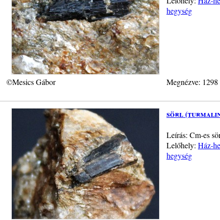
Lelőhely:
Ház-heg
hegység
©Mesics Gábor
Megnézve: 1298
sörl (turmali
Leírás: Cm-es sör
Lelőhely:
Ház-heg
hegység