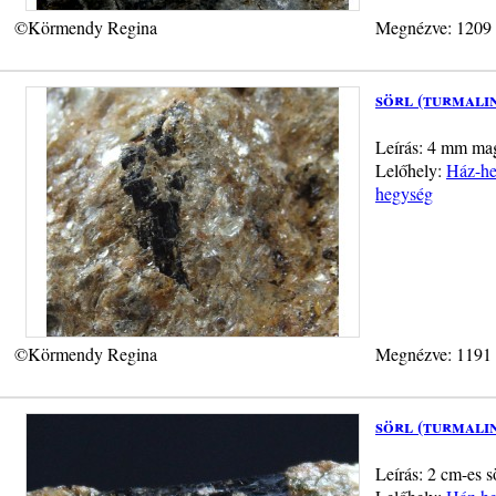
©Körmendy Regina
Megnézve: 1209
sörl (turmali
Leírás: 4 mm mag
Lelőhely:
Ház-heg
hegység
©Körmendy Regina
Megnézve: 1191
sörl (turmali
Leírás: 2 cm-es s