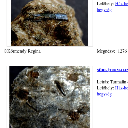
Lelőhely:
Ház-heg
hegység
©Körmendy Regina
Megnézve: 1276
sörl (turmali
Leírás: Turmalin
Lelőhely:
Ház-heg
hegység