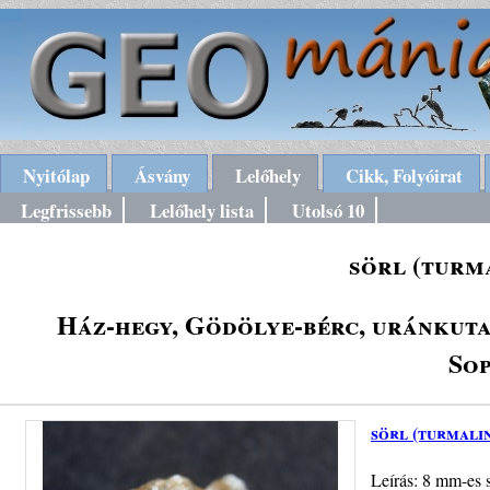
Nyitólap
Ásvány
Lelőhely
Cikk, Folyóirat
Legfrissebb
Lelőhely lista
Utolsó 10
sörl (turm
Ház-hegy, Gödölye-bérc, uránkutat
Sop
sörl (turmali
Leírás: 8 mm-es 