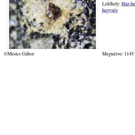
Lelőhely:
Ház-heg
hegység
©Mesics Gábor
Megnézve: 1145