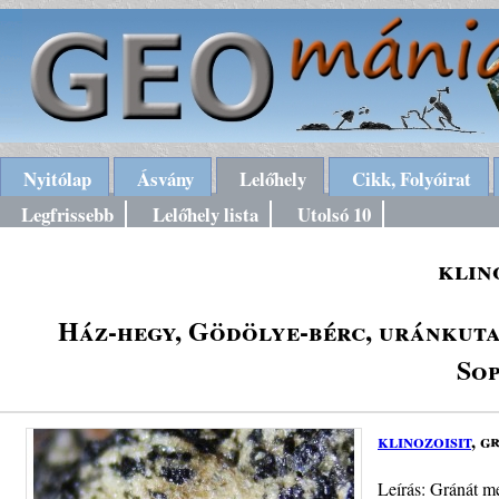
Nyitólap
Ásvány
Lelőhely
Cikk, Folyóirat
Legfrissebb
Lelőhely lista
Utolsó 10
klin
Ház-hegy, Gödölye-bérc, uránkutat
Sop
klinozoisit
, g
Leírás: Gránát me