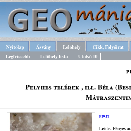
Nyitólap
Ásvány
Lelőhely
Cikk, Folyóirat
Legfrissebb
Lelőhely lista
Utolsó 10
p
Pelyhes telérek , ill. Béla (Be
Mátraszentim
pirit
Leírás: Fényes ar