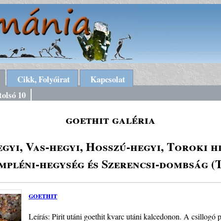
Cikk, Folyóirat
Kapcsolat
tolsó 10
goethit galéria
gyi, Vas-hegyi, Hosszú-hegyi, Toroki 
pléni-hegység és Szerencsi-dombság (
goethit
Leírás: Pirit utáni goethit kvarc utáni kalcedonon. A csillog