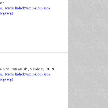
er.
i, Toroki hidrokvarcit-kibúvások,
hegység)
pirit utáni álalak , Vas-hegy ,2019.
i, Toroki hidrokvarcit-kibúvások,
hegység)