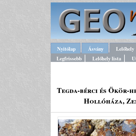
Nyitólap
Ásvány
Lelőhely
Legfrissebb
Lelőhely lista
U
Tegda-bérci és Ökör-he
Hollóháza, Zem