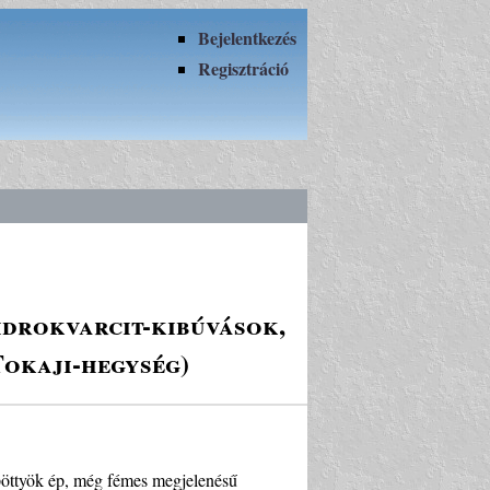
Bejelentkezés
Regisztráció
hidrokvarcit-kibúvások,
Tokaji-hegység)
ó pöttyök ép, még fémes megjelenésű