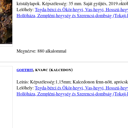
kristálylapok. Képszélesség: 35 mm. Saját gyűjtés, 2019.októb
Lelőhely:
Tegda-bérci és Ökör-hegyi, Vas-hegyi, Hosszú-hegy
Hollóháza, Zempléni-hegység és Szerencsi-dombság (Tokaji-
Megnézve: 880 alkalommal
goethit
, kvarc (kalcedon)
Leírás: Képszélesség:1,15mm; Kalcedonon fenn-nőtt, aprócska 
Lelőhely:
Tegda-bérci és Ökör-hegyi, Vas-hegyi, Hosszú-hegy
Hollóháza, Zempléni-hegység és Szerencsi-dombság (Tokaji-