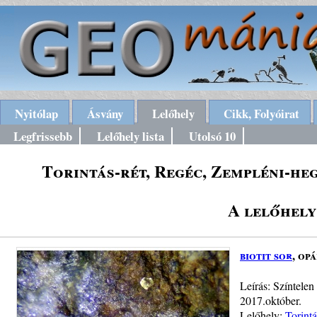
Nyitólap
Ásvány
Lelőhely
Cikk, Folyóirat
Legfrissebb
Lelőhely lista
Utolsó 10
Torintás-rét, Regéc, Zempléni-he
A lelőhely
biotit sor
, op
Leírás: Színtelen
2017.október.
Lelőhely:
Torint