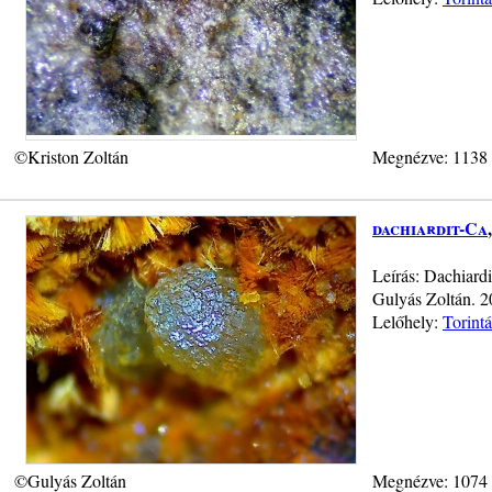
©Kriston Zoltán
Megnézve: 1138
dachiardit-Ca
Leírás: Dachiardi
Gulyás Zoltán. 
Lelőhely:
Torint
©Gulyás Zoltán
Megnézve: 1074