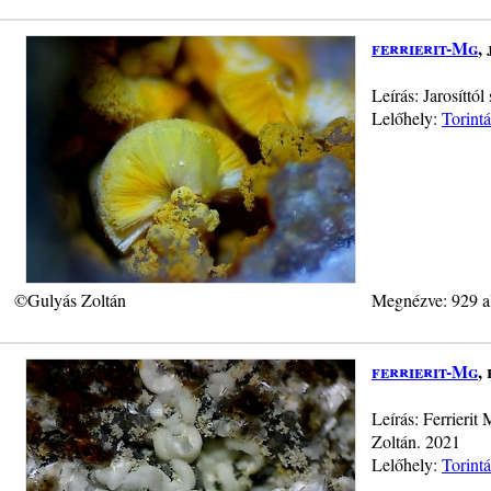
ferrierit-Mg
,
Leírás: Jarosíttó
Lelőhely:
Torint
©Gulyás Zoltán
Megnézve: 929 a
ferrierit-Mg
,
Leírás: Ferrieri
Zoltán. 2021
Lelőhely:
Torint