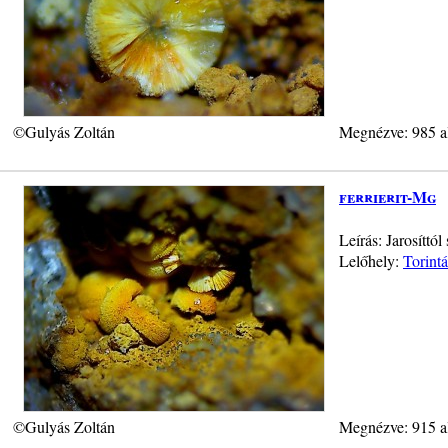
©Gulyás Zoltán
Megnézve: 985 a
ferrierit-Mg
Leírás: Jarosíttó
Lelőhely:
Torint
©Gulyás Zoltán
Megnézve: 915 a