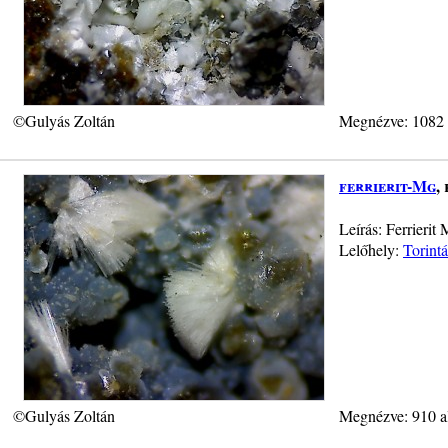
©Gulyás Zoltán
Megnézve: 1082
ferrierit-Mg
,
Leírás: Ferrieri
Lelőhely:
Torint
©Gulyás Zoltán
Megnézve: 910 a