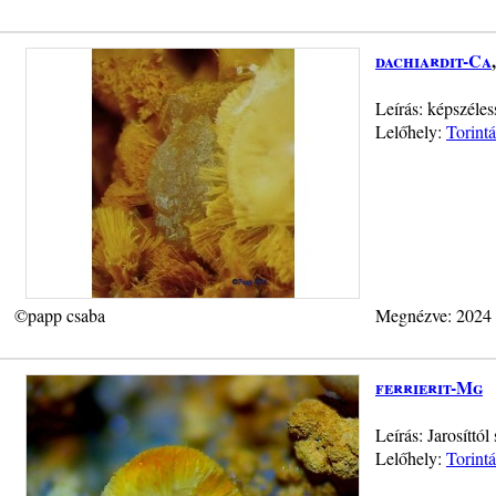
dachiardit-Ca
Leírás: képszéless
Lelőhely:
Torint
©papp csaba
Megnézve: 2024
ferrierit-Mg
Leírás: Jarosíttó
Lelőhely:
Torint