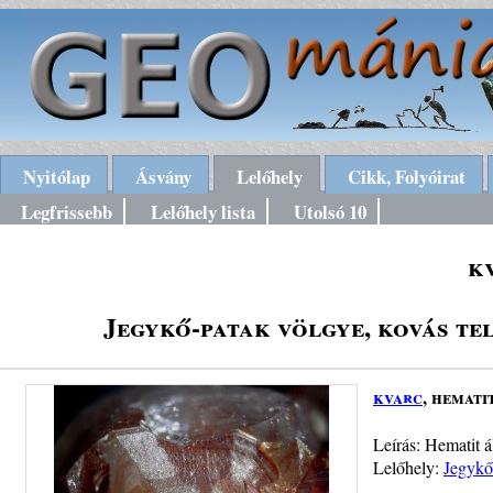
Nyitólap
Ásvány
Lelőhely
Cikk, Folyóirat
Legfrissebb
Lelőhely lista
Utolsó 10
k
Jegykő-patak völgye, kovás te
kvarc
, hemati
Leírás: Hematit á
Lelőhely:
Jegykő-