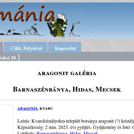
Cikk, Folyóirat
Kapcsolat
tolsó 10
aragonit galéria
Barnaszénbánya, Hidas, Mecsek
aragonit
, kvarc
Leírás: Kvarckristályokra települt borsárga aragonit (?) kristá
Képszélesség: 2 mm. 2023. évi gyűjtés. Gyűjtemény és fotó: 
Lelőhely:
Barnaszénbánya, Hidas, Mecsek