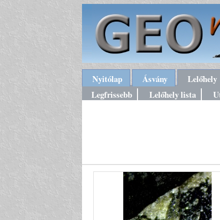
Nyitólap
Ásvány
Lelőhely
Legfrissebb
Lelőhely lista
U