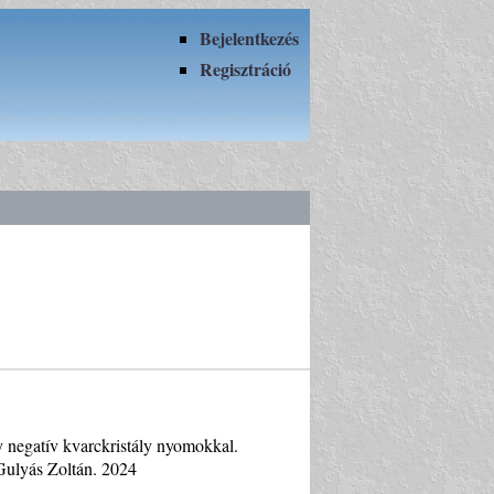
Bejelentkezés
Regisztráció
ly negatív kvarckristály nyomokkal.
Gulyás Zoltán. 2024