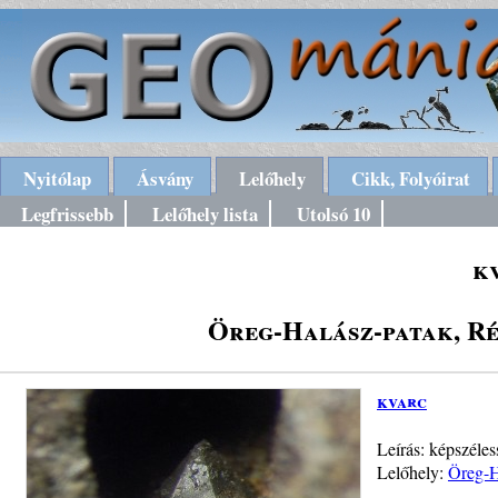
Nyitólap
Ásvány
Lelőhely
Cikk, Folyóirat
Legfrissebb
Lelőhely lista
Utolsó 10
k
Öreg-Halász-patak, R
kvarc
Leírás: képszéle
Lelőhely:
Öreg-H