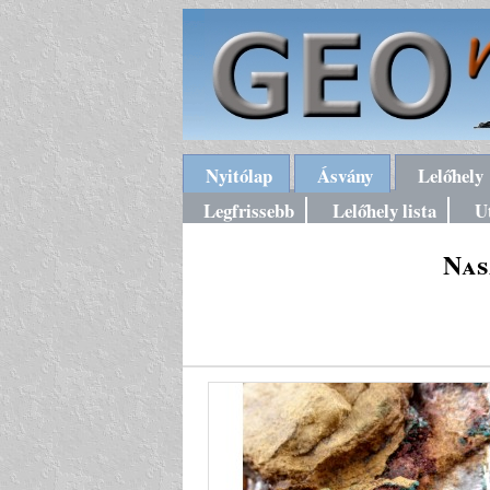
Nyitólap
Ásvány
Lelőhely
Legfrissebb
Lelőhely lista
U
Nas