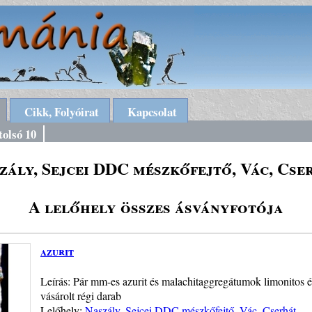
Cikk, Folyóirat
Kapcsolat
tolsó 10
zály, Sejcei DDC mészkőfejtő, Vác, Cse
A lelőhely összes ásványfotója
azurit
Leírás: Pár mm-es azurit és malachitaggregátumok limonitos é
vásárolt régi darab
Lelőhely:
Naszály, Sejcei DDC mészkőfejtő, Vác, Cserhát