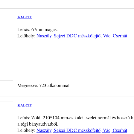
kalcit
Leírás: 67mm magas.
Lelőhely:
Naszály, Sejcei DDC mészkőfejtő, Vác, Cserhát
Megnézve: 723 alkalommal
kalcit
Leírás: Zöld, 210*104 mm-es kalcit szelet normál és hosszú
a régi bányaudvarból.
Lelőhely:
Naszály, Sejcei DDC mészkőfejtő, Vác, Cserhát