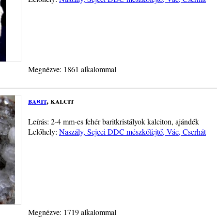
Megnézve: 1861 alkalommal
barit
, kalcit
Leírás: 2-4 mm-es fehér baritkristályok kalciton, ajándék
Lelőhely:
Naszály, Sejcei DDC mészkőfejtő, Vác, Cserhát
Megnézve: 1719 alkalommal