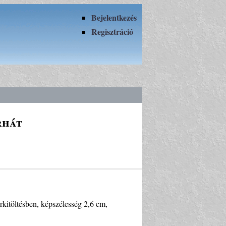
Bejelentkezés
Regisztráció
rhát
rkitöltésben, képszélesség 2,6 cm,