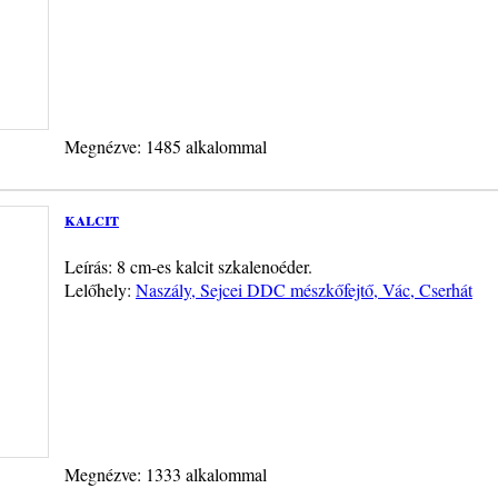
Megnézve: 1485 alkalommal
kalcit
Leírás: 8 cm-es kalcit szkalenoéder.
Lelőhely:
Naszály, Sejcei DDC mészkőfejtő, Vác, Cserhát
Megnézve: 1333 alkalommal