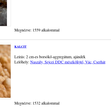
Megnézve: 1559 alkalommal
kalcit
Leírás: 2 cm-es borsókő-aggregátum, ajándék
Lelőhely:
Naszály, Sejcei DDC mészkőfejtő, Vác, Cserhát
Megnézve: 1532 alkalommal