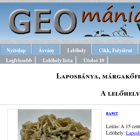
Nyitólap
Ásvány
Lelőhely
Cikk, Folyóirat
Legfrissebb
Lelőhely lista
Utolsó 10
Laposbánya, márgakőfej
A lelőhely
barit
Leírás: A 15 centi
Lelőhely:
Laposb