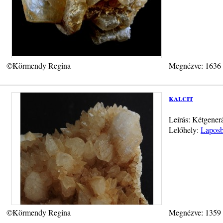
©Körmendy Regina
Megnézve: 1636
kalcit
Leírás: Kétgenerá
Lelőhely:
Laposb
©Körmendy Regina
Megnézve: 1359