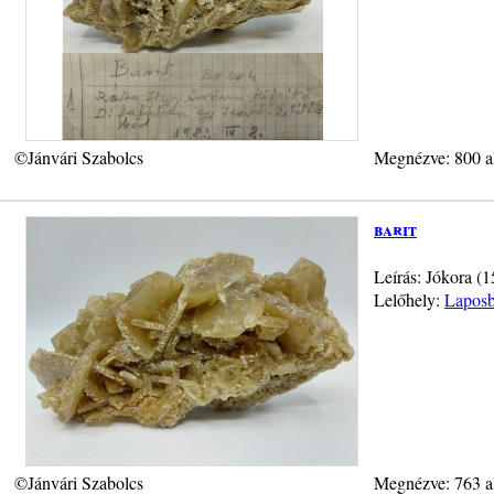
©Jánvári Szabolcs
Megnézve: 800 a
barit
Leírás: Jókora (1
Lelőhely:
Laposb
©Jánvári Szabolcs
Megnézve: 763 a