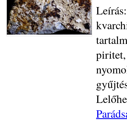
Leírás
kvarchi
tartal
piritet
nyomok
gyűjtés
Lelőhe
Paráds