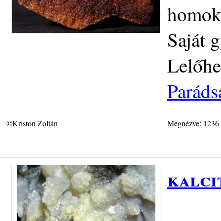
homokk
Saját g
Lelőhe
Paráds
©Kriston Zoltán
Megnézve: 1236
kalci