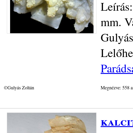
Leírás:
mm. Vá
Gulyás
Lelőhe
Paráds
©Gulyás Zoltán
Megnézve: 558 a
kalci