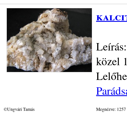
kalci
Leírás:
közel 
Lelőhe
Paráds
©Ungvári Tamás
Megnézve: 1257