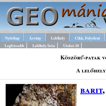
Nyitólap
Ásvány
Lelőhely
Cikk, Folyóirat
Legfrissebb
Lelőhely lista
Utolsó 10
Köszörű-patak v
A lelőhely
barit