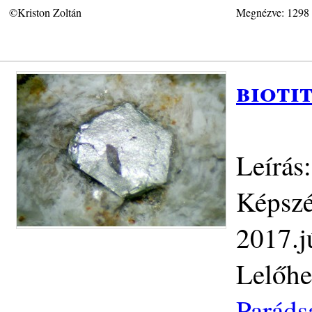
©Kriston Zoltán
Megnézve: 1298
bioti
Leírás:
Képszé
2017.j
Lelőhe
Paráds