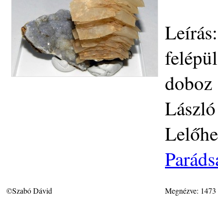
Leírás
felépü
doboz 
László
Lelőhe
Paráds
©Szabó Dávid
Megnézve: 1473