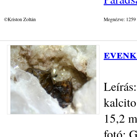
©Kriston Zoltán
Megnézve: 1259
evenk
Leírás:
kalcit
15,2 m
fotó: 