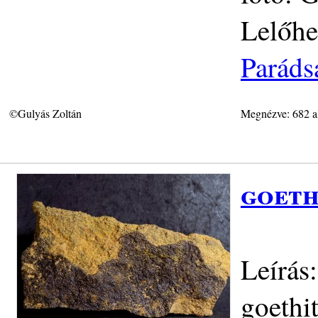
Lelőhe
Paráds
©Gulyás Zoltán
Megnézve: 682 a
goeth
Leírás
goethi