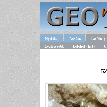
Nyitólap
Ásvány
Lelőhely
Legfrissebb
Lelőhely lista
U
Kö