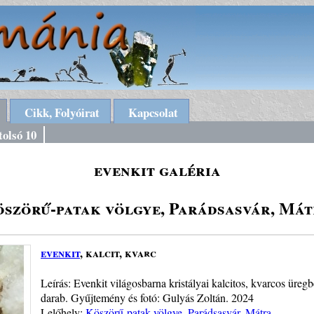
Cikk, Folyóirat
Kapcsolat
tolsó 10
evenkit galéria
szörű-patak völgye, Parádsasvár, Má
evenkit
, kalcit, kvarc
Leírás: Evenkit világosbarna kristályai kalcitos, kvarcos üre
darab. Gyűjtemény és fotó: Gulyás Zoltán. 2024
Lelőhely:
Köszörű-patak völgye, Parádsasvár, Mátra