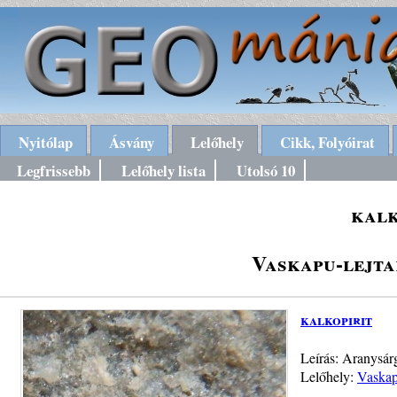
Nyitólap
Ásvány
Lelőhely
Cikk, Folyóirat
Legfrissebb
Lelőhely lista
Utolsó 10
kalk
Vaskapu-lejt
kalkopirit
Leírás: Aranysárg
Lelőhely:
Vaskap