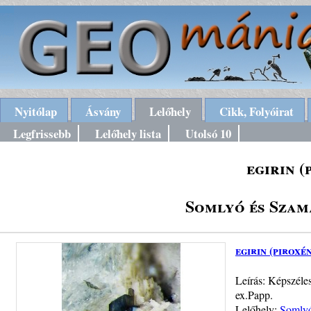
Nyitólap
Ásvány
Lelőhely
Cikk, Folyóirat
Legfrissebb
Lelőhely lista
Utolsó 10
egirin (
Somlyó és Szam
egirin (piroxé
Leírás: Képszéle
ex.Papp.
Lelőhely:
Somlyó