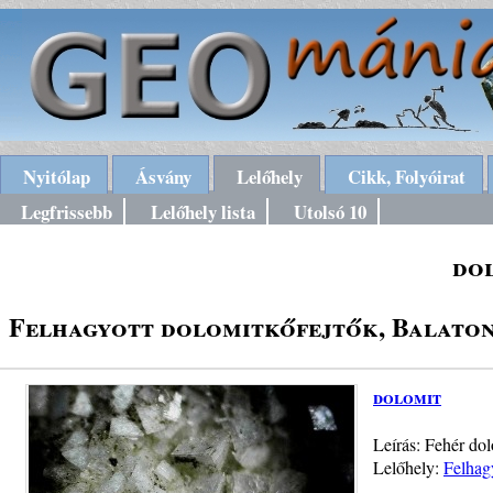
Nyitólap
Ásvány
Lelőhely
Cikk, Folyóirat
Legfrissebb
Lelőhely lista
Utolsó 10
do
Felhagyott dolomitkőfejtők, Balaton
dolomit
Leírás: Fehér do
Lelőhely:
Felhag