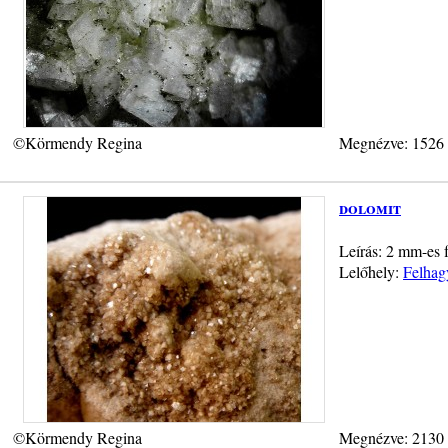
©Körmendy Regina
Megnézve: 1526
dolomit
Leírás: 2 mm-es f
Lelőhely:
Felhag
©Körmendy Regina
Megnézve: 2130