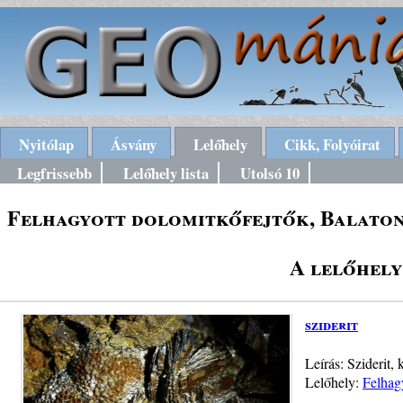
Nyitólap
Ásvány
Lelőhely
Cikk, Folyóirat
Legfrissebb
Lelőhely lista
Utolsó 10
Felhagyott dolomitkőfejtők, Balaton
A lelőhely
sziderit
Leírás: Sziderit,
Lelőhely:
Felhag