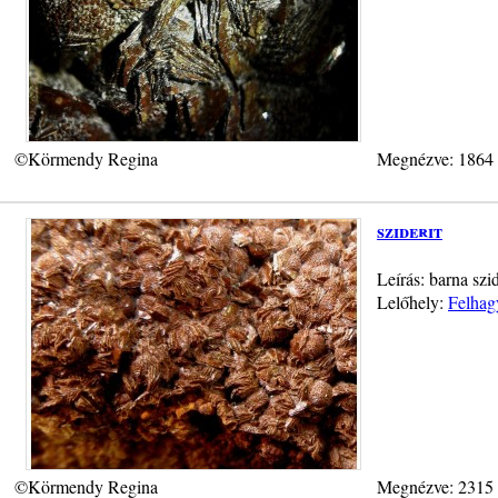
©Körmendy Regina
Megnézve: 1864
sziderit
Leírás: barna szi
Lelőhely:
Felhag
©Körmendy Regina
Megnézve: 2315