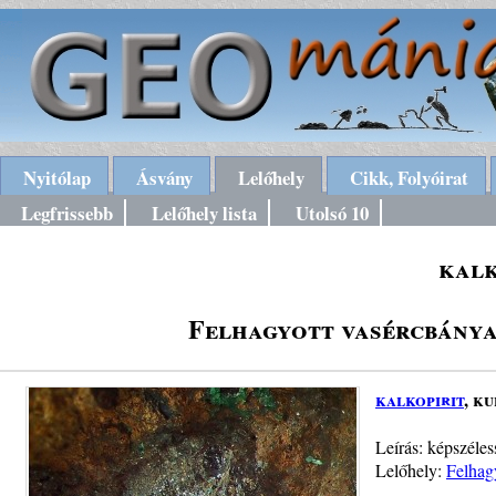
Nyitólap
Ásvány
Lelőhely
Cikk, Folyóirat
Legfrissebb
Lelőhely lista
Utolsó 10
kalk
Felhagyott vasércbány
kalkopirit
, k
Leírás: képszéles
Lelőhely:
Felhag